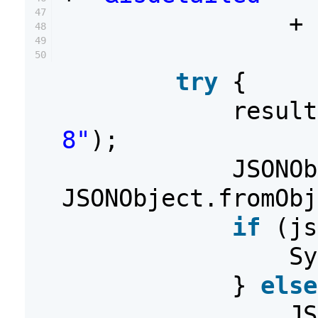
47
+ 
48
49
50
try
{
resul
8"
);
JSONOb
JSONObject.fromObj
if
(js
Sy
}
else
JS