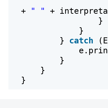
+
" "
+ interpreta
}
}
}
catch
(E
e.prin
}
}
}