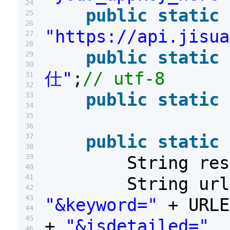
24
public
static
25
26
"https://api.jisua
27
28
public
static
29
30
仕"
;
// utf-8
31
32
public
static
33
34
35
36
public
static
37
38
39
String re
40
41
String ur
42
43
"&keyword="
+ URL
44
45
+
"&isdetailed="
46