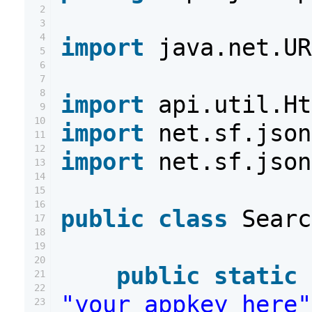
2
3
4
import
java.net.UR
5
6
7
8
import
api.util.Ht
9
10
import
net.sf.json
11
12
import
net.sf.json
13
14
15
16
public
class
Searc
17
18
19
20
public
static
21
22
"your_appkey_here"
23