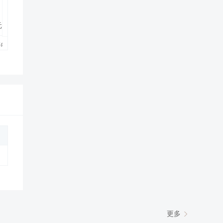
元，洋葱0.10元，红椒0.15元。
美的穿上漂亮的花裙子，让我们一起来狠狠的刮油吧。
秀色可餐的减肥餐~
不会产生强烈的反差:D
年了
所以减的速度也不快
！
在每个人的手里做出来的味道都是不同的，且口感和味道相差很多。每个
更多