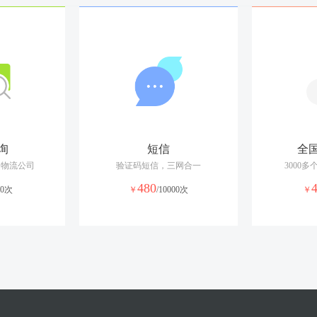
我的菜的属性就是家常的、简单的、自己爱吃的，
小时
10-20分钟
说说木耳吧：木耳味甘、性平，具有益气、润肺
特别适合缺铁的人士、矿工、冶金工人、纺织工
我这里是矿区粉尘多，环境差，木耳可以常有。
醋溜白菜，是北方人经常吃的一道菜，尤其是在
10-20分钟
美食不分贵贱，用最平凡的原料、最简单的调料
这次，我做的醋溜白菜，近似鲁菜的做法，使个
询
短信
全
1-2小时
准备学做广式月饼，昨天熬了转化糖浆，结果熬
递物流公司
验证码短信，三网合一
3000
几乎家家会做的海带豆腐汤，虽然简单，功效却不
480
00次
￥
/10000次
￥
10分钟内
豆腐含有丰富的蛋白质、卵磷脂、亚油酸、维生素