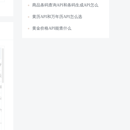
商品条码查询API和条码生成API怎么
黄历API和万年历API怎么选
黄金价格API能查什么
肉香和茄子的清香同时浮现，让人心动不已。
彩亮丽清新，而火腿肠更是增加了口感，造型圆圆的，十分的可爱哦！
味道清新的虾仁娃娃菜，可是老少皆宜的哦!
在瓜类蔬菜中较高，特别是维生素C含量，每百克高达84毫克，约为冬
佳蔬。我国民间自古就有“苦味能清热”、“苦味能健胃”之说。中医认为
常上火。苦瓜炒鸡蛋，带有淡淡的苦味，清香可口，最适合出现在炎炎夏