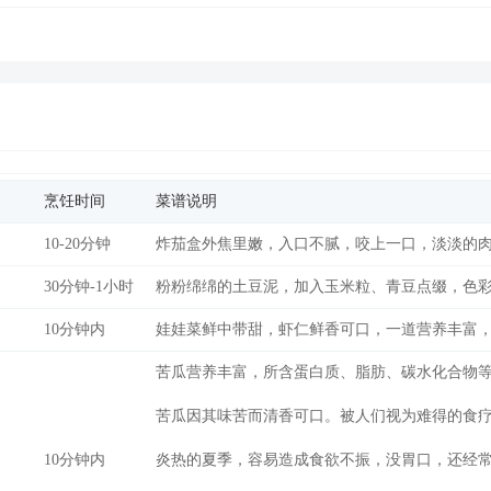
烹饪时间
菜谱说明
10-20分钟
炸茄盒外焦里嫩，入口不腻，咬上一口，淡淡的
30分钟-1小时
粉粉绵绵的土豆泥，加入玉米粒、青豆点缀，色
10分钟内
娃娃菜鲜中带甜，虾仁鲜香可口，一道营养丰富，
苦瓜营养丰富，所含蛋白质、脂肪、碳水化合物等
苦瓜因其味苦而清香可口。被人们视为难得的食疗
10分钟内
炎热的夏季，容易造成食欲不振，没胃口，还经