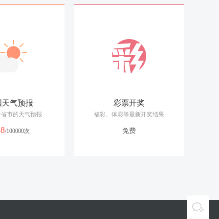
仅此而已。当然有时候也是有点小小的想法和创意，但以失败居多，总能
、凉血、止血、涩肠、活血、养容等功效；木耳中的胶质可把残留在人体
、理发师食用。
做个清淡点的，清新点的，那就用酱油、醋来做，拒绝辛辣。为了点缀还
多年前的冬天。那时，没有大棚菜，冬天，家家每天佐餐的基本上都是冬
和最普通的手法做出美味的菜肴来才是美食的真谛。
这道菜酸甜浓郁、开胃下饭、老少咸宜。
国天气预报
彩票开奖
过头了，冷却之后都硬了，失败。。。本来买了些冬瓜准备做月饼馅的，
多个省市的天气预报
福彩、体彩等最新开奖结果
可小觑，它可以使排毒减肥变得事半功倍。味道清淡的豆腐与滋味鲜美的
48
免费
/100000次
B1、维生素E、钙、铁等，可以减缓过氧化脂质的产生，从而抑制脂肪