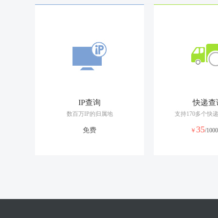
7
凉拌黑木耳
1-2人
30分钟-1
8
醋溜白菜
1-2人
10-20分钟
IP查询
快递查
9
胭脂冬瓜
1-2人
10分钟内
数百万IP的归属地
支持170多个快
35
免费
￥
/100
10
海带豆腐减肥汤
1-2人
10分钟内