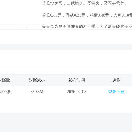
苦瓜炒鸡蛋，口感脆爽。既清火，又不失营养。
苦瓜0.85元，香菇0.35元，鸡蛋0.48元，大葱0.10
春天是为夏天做准备的刮油季，为了夏天能够美
10分钟内
这个色彩缤纷的彩蔬卷，低热量，高营养，是一道
从今天起鱼鱼发的菜菜都是鱼鱼的减肥菜菜:)
俗话说，四月不减肥，夏天徒伤悲
鱼鱼其实也算不得胖
但是比起之前的体重，已经飙升30斤了
而之前鱼鱼看起来也算不得瘦
所以呢，只能说，鱼鱼这个人胖瘦皆宜，在视觉上
30分钟-1小时
但是鱼鱼知道自己有小肚腩了，已经姑息了它一
数据量
数据大小
发布时间
操作
现在终于决定不再姑息，减肥开始咯！
不过鱼鱼的减肥餐还是很丰富很美味很营养的，
6000条
38.88M
2026-07-08
登录下载
据说鱼鱼这样微胖的人一个月减个一两斤就行了
呵呵，这个目标还是比较好实现了
只不过鱼鱼家里没有秤，也不知道自己能减多少
但是小肚肚上的肉肉确实在慢慢减少，要加油咯
每个人做菜的方法和技巧是不同的，同样的菜蔬