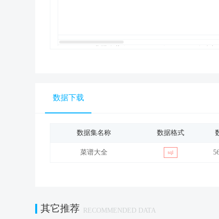
5
翡翠彩蔬卷
1-2人
10分钟内
数据下载
6
冬瓜排骨汤
1-2人
无
数据集名称
数据格式
菜谱大全
5
sql
其它推荐
RECOMMENDED DATA