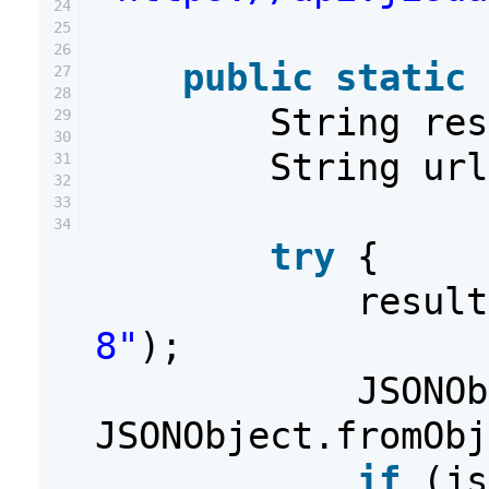
24
25
26
public
static
27
28
String re
29
30
String ur
31
32
33
34
try
{
resul
8"
);
JSONOb
JSONObject.fromObj
if
(js