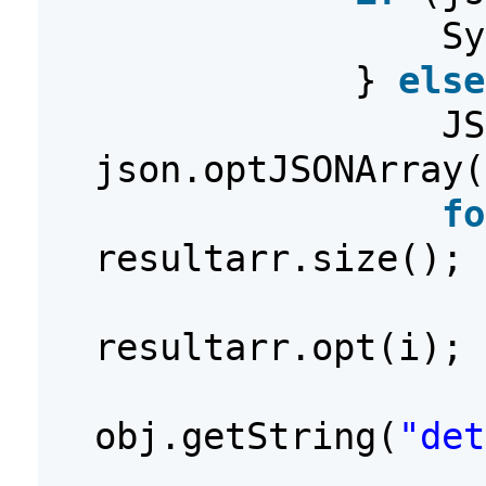
Sy
}
else
JS
json.optJSONArray(
fo
resultarr.size(); 
resultarr.opt(i);
obj.getString(
"det