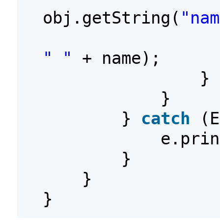
obj.getString(
"nam
" "
+ name);
}
}
}
catch
(E
e.prin
}
}
}