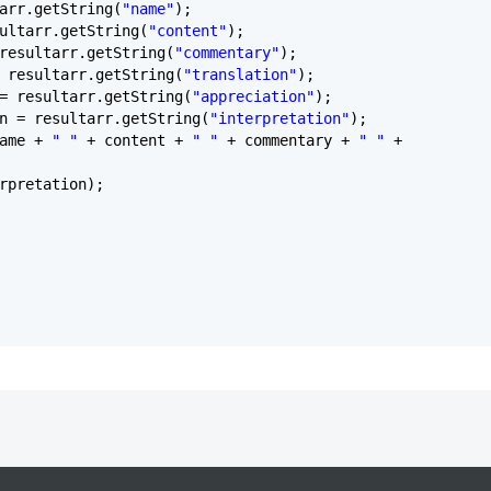
arr.getString(
"name"
);
ultarr.getString(
"content"
);
resultarr.getString(
"commentary"
);
 resultarr.getString(
"translation"
);
= resultarr.getString(
"appreciation"
);
n = resultarr.getString(
"interpretation"
);
name +
" "
+ content +
" "
+ commentary +
" "
+
rpretation);