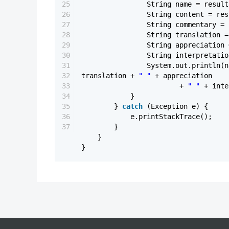
25
String name = result
26
String content = res
27
String commentary = 
28
String translation =
29
String appreciation 
30
String interpretatio
31
System.out.println(
32
translation +
" "
+ appreciation
33
+
" "
+ inte
34
}
35
}
catch
(Exception e) {
36
e.printStackTrace();
37
}
}
}