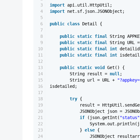
3
import
api.util.HttpUtil;
4
import
net.sf.json.JSONObject;
5
6
public
class
Detail {
7
8
public
static
final
String APPK
9
public
static
final
String URL 
10
public
static
final
int
detaili
11
public
static
final
int
isdetai
12
13
public
static
void
Get() {
14
String result =
null
;
15
String url = URL +
"?appkey=
16
isdetailed;
17
18
try
{
19
result = HttpUtil.sendG
20
JSONObject json = JSONOb
21
if
(json.getInt(
"status"
22
System.out.println(j
23
}
else
{
24
JSONObject resultarr