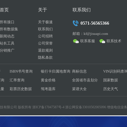
首页
关于
联系我们
所有接口
关于极速
0571-56565366
所有数据集
联系我们
邮箱：kf@jisuapi.com
新闻动态
公司招聘
联系客服
联系技术
站长工具
公司荣誉
分销推广
退款规则
隐私条款
行
ISBN书号查询
银行卡归属地查询
商标信息
VIN识别码查
查询
汇率查询
黄金价格
全国省市县划分
国家数据
耗量
彩票历史数据
驾考题库
菜谱大全
历史天气
互联科技有限公司 版权所有
浙ICP备17047587号-4
浙公网安备33010502005096 增值电信业务