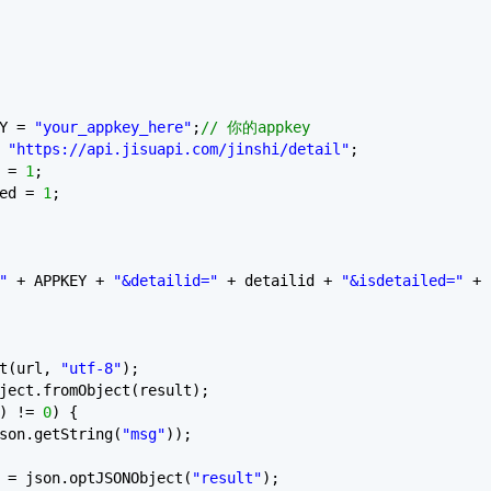
EY =
"your_appkey_here"
;
// 你的appkey
=
"https://api.jisuapi.com/jinshi/detail"
;
d =
1
;
led =
1
;
"
+ APPKEY +
"&detailid="
+ detailid +
"&isdetailed="
+
et(url,
"utf-8"
);
ject.fromObject(result);
) !=
0
) {
son.getString(
"msg"
));
 = json.optJSONObject(
"result"
);