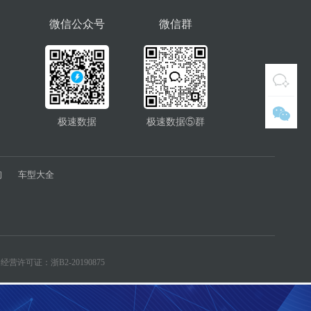
微信公众号
微信群
极速数据
极速数据⑤群
询
车型大全
经营许可证：浙B2-20190875