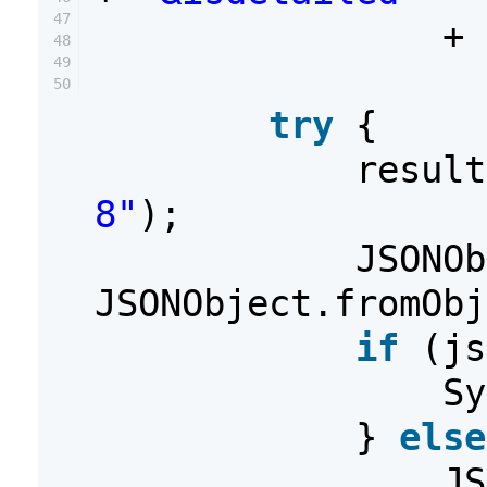
47
+ 
48
49
50
try
{
resul
8"
);
JSONOb
JSONObject.fromObj
if
(js
Sy
}
else
JS