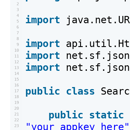
2
3
4
import
java.net.UR
5
6
7
8
import
api.util.Ht
9
10
import
net.sf.json
11
12
import
net.sf.json
13
14
15
16
public
class
Searc
17
18
19
20
public
static
21
22
"your_appkey_here"
23