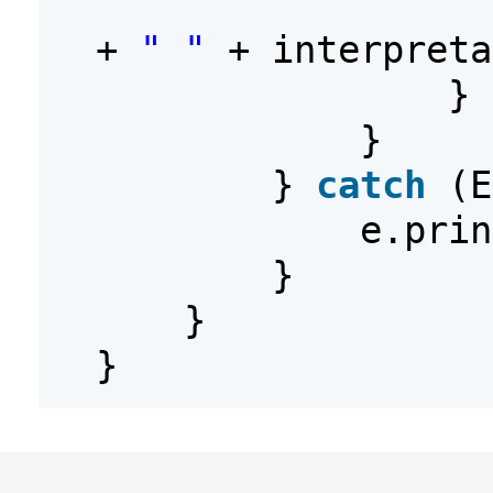
+
" "
+ interpreta
}
}
}
catch
(E
e.prin
}
}
}