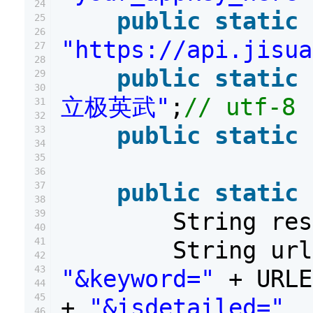
24
public
static
25
26
"https://api.jisua
27
28
public
static
29
30
立极英武"
;
// utf-8
31
32
public
static
33
34
35
36
public
static
37
38
39
String re
40
41
String ur
42
43
"&keyword="
+ URL
44
45
+
"&isdetailed="
46