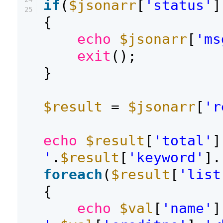
if
(
$jsonarr
[
'status'
]
25
{
echo
$jsonarr
[
'ms
exit
();
}
$result
=
$jsonarr
[
'r
echo
$result
[
'total'
]
'
.
$result
[
'keyword'
].
foreach
(
$result
[
'list
{
echo
$val
[
'name'
]