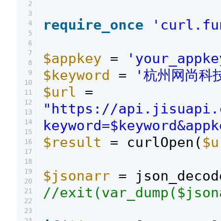
2
3
require_once
'curl.fu
4
5
6
7
$appkey
=
'your_appke
8
$keyword
=
'杭州网尚科
9
10
$url
=
11
12
"https://api.jisuapi.
13
keyword=$keyword&appk
14
15
$result
= curlOpen(
$u
16
17
18
19
$jsonarr
= json_decod
20
//exit(var_dump($json
21
22
23
24