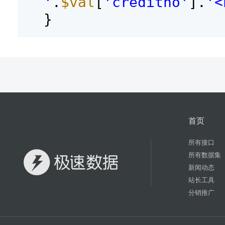
'
.
$val
[
'creditno'
].
'<
}
首页
所有接口
所有数据集
新闻动态
站长工具
分销推广