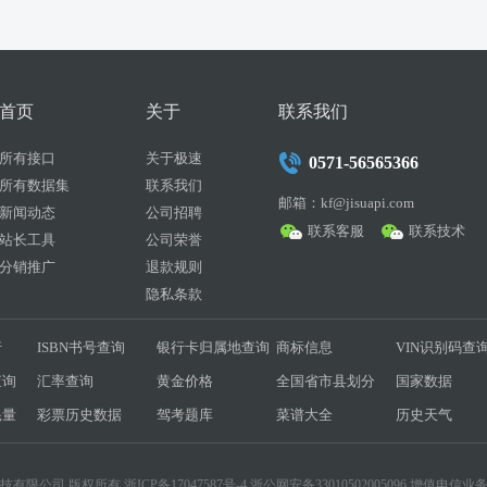
首页
关于
联系我们
所有接口
关于极速
0571-56565366
所有数据集
联系我们
邮箱：kf@jisuapi.com
新闻动态
公司招聘
联系客服
联系技术
站长工具
公司荣誉
分销推广
退款规则
隐私条款
行
ISBN书号查询
银行卡归属地查询
商标信息
VIN识别码查
查询
汇率查询
黄金价格
全国省市县划分
国家数据
耗量
彩票历史数据
驾考题库
菜谱大全
历史天气
互联科技有限公司 版权所有
浙ICP备17047587号-4
浙公网安备33010502005096 增值电信业务