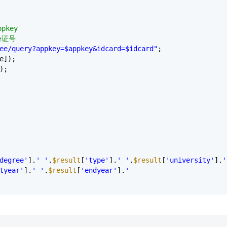
pkey
份证号
ee/query?appkey=$appkey&idcard=$idcard"
;
e]);
);
degree'
].
' '
.
$result
[
'type'
].
' '
.
$result
[
'university'
].
'
tyear'
].
' '
.
$result
[
'endyear'
].
'