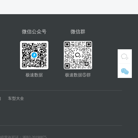
微信公众号
微信群
极速数据
极速数据⑤群
询
车型大全
经营许可证：浙B2-20190875