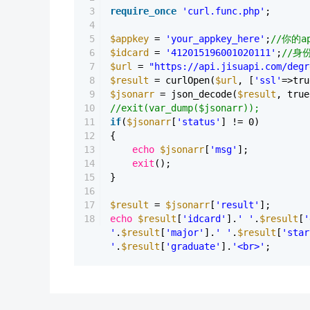
3
require_once
'curl.func.php'
;
4
5
$appkey
=
'your_appkey_here'
;
//你的ap
6
$idcard
=
'412015196001020111'
;
//身
7
$url
=
"https://api.jisuapi.com/degr
8
$result
= curlOpen(
$url
, [
'ssl'
=>tru
9
$jsonarr
= json_decode(
$result
, true
10
//exit(var_dump($jsonarr));
11
if
(
$jsonarr
[
'status'
] != 0)
12
{
13
echo
$jsonarr
[
'msg'
];
14
exit
();
15
}
16
17
$result
=
$jsonarr
[
'result'
];
18
echo
$result
[
'idcard'
].
' '
.
$result
[
'
'
.
$result
[
'major'
].
' '
.
$result
[
'star
'
.
$result
[
'graduate'
].
'<br>'
;