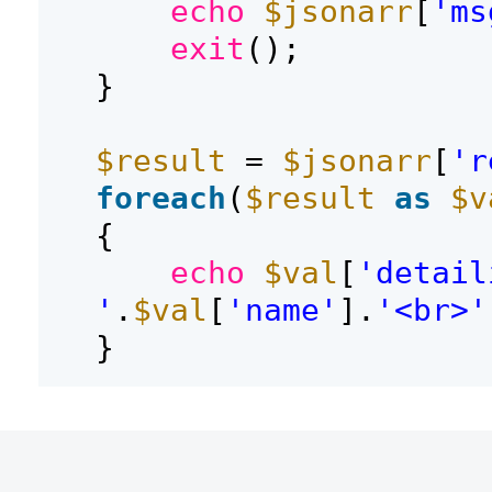
echo
$jsonarr
[
'ms
exit
();
}
$result
=
$jsonarr
[
'r
foreach
(
$result
as
$v
{
echo
$val
[
'detail
'
.
$val
[
'name'
].
'<br>'
}