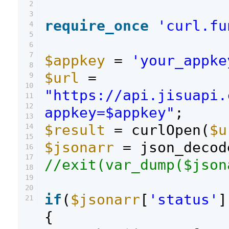
2
3
require_once
'curl.fu
4
5
6
7
$appkey
=
'your_appke
8
$url
=
9
10
"https://api.jisuapi.
11
12
appkey=$appkey"
;
13
$result
= curlOpen(
$u
14
15
$jsonarr
= json_decod
16
17
//exit(var_dump($json
18
19
20
if
(
$jsonarr
[
'status'
]
21
{