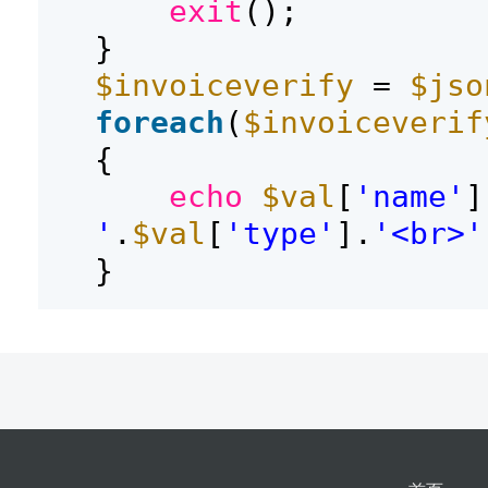
exit
();
}
$invoiceverify
=
$jso
foreach
(
$invoiceverif
{
echo
$val
[
'name'
]
'
.
$val
[
'type'
].
'<br>'
}