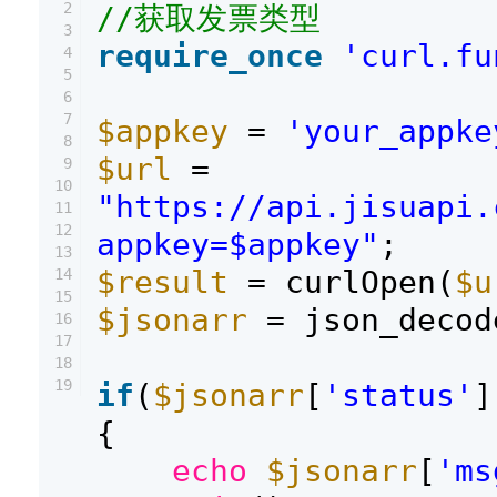
2
//获取发票类型
3
require_once
'curl.fu
4
5
6
7
$appkey
=
'your_appke
8
$url
=
9
10
"https://api.jisuapi.
11
12
appkey=$appkey"
;
13
$result
= curlOpen(
$u
14
15
$jsonarr
= json_decod
16
17
18
19
if
(
$jsonarr
[
'status'
]
{
echo
$jsonarr
[
'ms