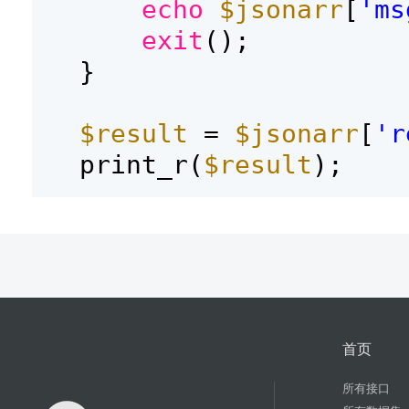
echo
$jsonarr
[
'ms
exit
();
}
$result
=
$jsonarr
[
'r
print_r(
$result
);
首页
所有接口