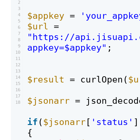
2
3
$appkey
=
'your_appke
4
5
$url
=
6
7
"https://api.jisuapi.
8
appkey=$appkey"
;
9
10
11
12
13
$result
= curlOpen(
$u
14
15
16
17
$jsonarr
= json_decod
18
if
(
$jsonarr
[
'status'
]
{