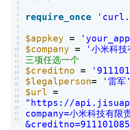
2
3
require_once
'curl.
4
5
6
7
$appkey
=
'your_app
8
9
$company
=
'小米科技
10
11
三项任选一个
12
13
$creditno
=
'911101
14
15
$legalperson
=
'雷军
16
$url
=
17
18
"https://api.jisuap
19
20
company=小米科技有限
21
22
&creditno=91110108