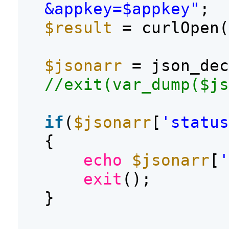
&appkey=$appkey"
;
$result
= curlOpen(
$jsonarr
= json_dec
//exit(var_dump($js
if
(
$jsonarr
[
'status
{
echo
$jsonarr
[
'
exit
();
}