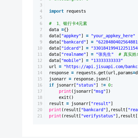
3
4
import
requests
5
6
# 1、银行卡4元素
7
data
=
{}
8
data[
"appkey"
]
=
"your_appkey_here"
9
data[
"bankcard"
]
=
"6228480402564881
10
data[
"idcard"
]
=
"330184199412251154
11
data[
"realname"
]
=
"张先生"
# 真实姓名
12
data[
"mobile"
]
=
"13333333333"
13
url
=
"https://api.jisuapi.com/bankc
14
response
=
requests.get(url,params
=
d
15
jsonarr
=
response.json()
16
if
jsonarr[
"status"
] !
=
0
:
17
print
(jsonarr[
"msg"
])
18
exit()
19
result
=
jsonarr[
"result"
]
20
print
(result[
"bankcard"
],result[
"rea
21
print
(result[
"verifystatus"
],result[