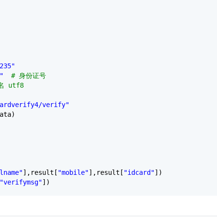
235"
"
# 身份证号
 utf8
ardverify4/verify"
ata)
lname"
],result[
"mobile"
],result[
"idcard"
])
"verifymsg"
])