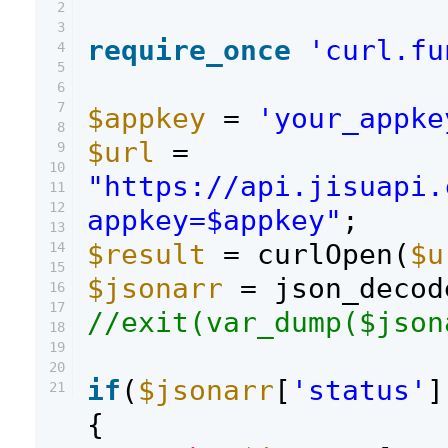
2
3
require_once
'curl.fu
4
5
6
7
$appkey
=
'your_appke
8
$url
=
9
10
"https://api.jisuapi.
11
12
appkey=$appkey"
;
13
$result
= curlOpen(
$u
14
15
$jsonarr
= json_decod
16
17
//exit(var_dump($json
18
19
20
if
(
$jsonarr
[
'status'
]
21
{