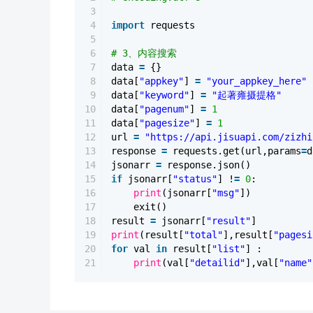
3
4
import
requests
5
6
# 3、内容搜索
7
data
=
{}
8
data[
"appkey"
]
=
"your_appkey_here"
9
data[
"keyword"
]
=
"起著雍摄提格"
10
data[
"pagenum"
]
=
1
11
data[
"pagesize"
]
=
1
12
url
=
"https://api.jisuapi.com/zizhi
13
response
=
requests.get(url,params
=
d
14
jsonarr
=
response.json()
15
if
jsonarr[
"status"
] !
=
0
:
16
print
(jsonarr[
"msg"
])
17
exit()
18
result
=
jsonarr[
"result"
]
19
print
(result[
"total"
],result[
"pagesi
20
for
val
in
result[
"list"
] :
21
print
(val[
"detailid"
],val[
"name"