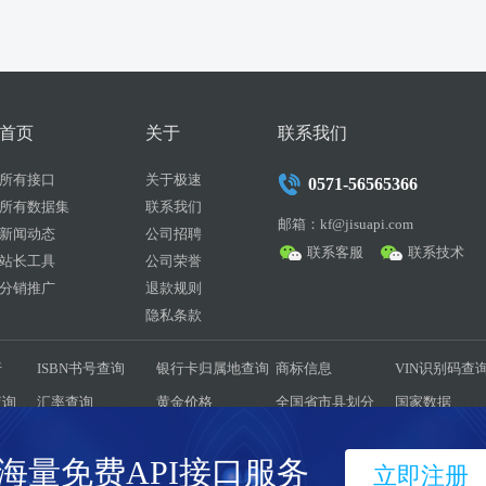
首页
关于
联系我们
所有接口
关于极速
0571-56565366
所有数据集
联系我们
邮箱：kf@jisuapi.com
新闻动态
公司招聘
联系客服
联系技术
站长工具
公司荣誉
分销推广
退款规则
隐私条款
行
ISBN书号查询
银行卡归属地查询
商标信息
VIN识别码查
查询
汇率查询
黄金价格
全国省市县划分
国家数据
耗量
彩票历史数据
驾考题库
菜谱大全
历史天气
海量免费API接口服务
立即注册