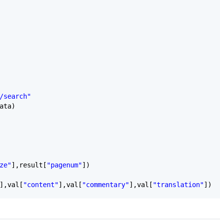
/search"
ata)
ze"
],result[
"pagenum"
])
],val[
"content"
],val[
"commentary"
],val[
"translation"
])