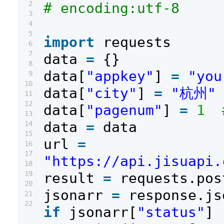
2
# encoding:utf-8
3
4
5
import
requests
6
7
data
=
{}
8
data[
"appkey"
]
=
"you
9
10
data[
"city"
]
=
"杭州"
11
12
data[
"pagenum"
]
=
1
13
data
=
data
14
15
url
=
16
17
"https://api.jisuapi.
18
19
result
=
requests.pos
20
jsonarr
=
response.js
21
22
if
jsonarr[
"status"
] 