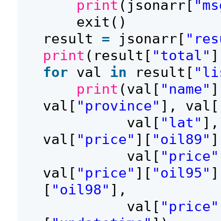
print
(jsonarr[
"ms
exit()
result
=
jsonarr[
"res
print
(result[
"total"
]
for
val
in
result[
"li
print
(val[
"name"
]
val[
"province"
], val[
val[
"lat"
],
val[
"price"
][
"oil89"
]
val[
"price"
val[
"price"
][
"oil95"
]
[
"oil98"
],
val[
"price"