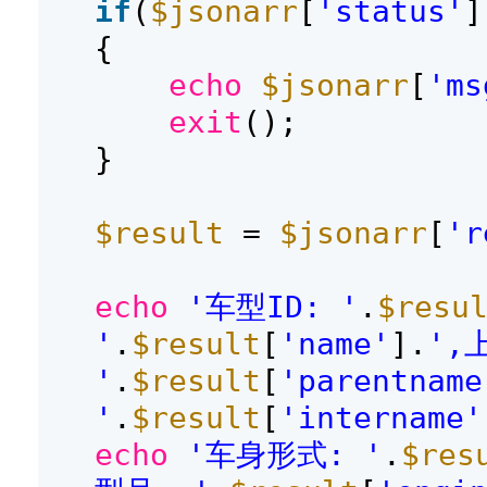
if
(
$jsonarr
[
'status'
]
{
echo
$jsonarr
[
'ms
exit
();
}
$result
=
$jsonarr
[
'r
echo
'车型ID: '
.
$resu
'
.
$result
[
'name'
].
',
'
.
$result
[
'parentname
'
.
$result
[
'intername'
echo
'车身形式: '
.
$res