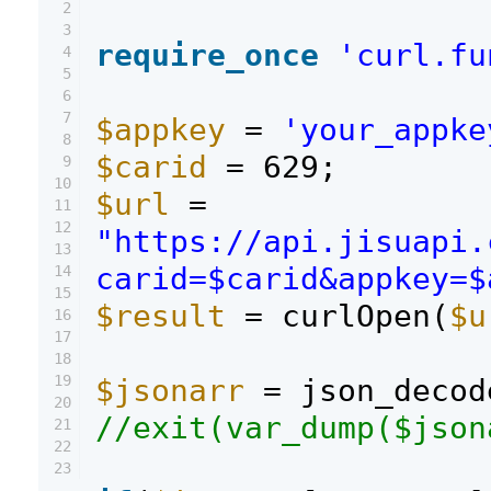
2
3
require_once
'curl.fu
4
5
6
7
$appkey
=
'your_appke
8
$carid
= 629;
9
10
$url
=
11
12
"https://api.jisuapi.
13
carid=$carid&appkey=$
14
15
$result
= curlOpen(
$u
16
17
18
19
$jsonarr
= json_decod
20
//exit(var_dump($json
21
22
23