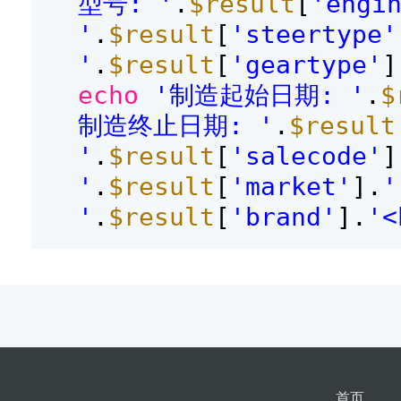
型号: '
.
$result
[
'engi
'
.
$result
[
'steertype'
'
.
$result
[
'geartype'
]
echo
'制造起始日期: '
.
$
制造终止日期: '
.
$result
'
.
$result
[
'salecode'
]
'
.
$result
[
'market'
].
'
.
$result
[
'brand'
].
'<
首页