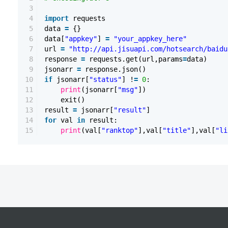
3
4
import
requests
5
data
=
{}
6
data[
"appkey"
]
=
"your_appkey_here"
7
url
=
"http://api.jisuapi.com/hotsearch/baidu
8
response
=
requests.get(url,params
=
data)
9
jsonarr
=
response.json()
10
if
jsonarr[
"status"
] !
=
0
:
11
print
(jsonarr[
"msg"
])
12
exit()
13
result
=
jsonarr[
"result"
]
14
for
val
in
result:
15
print
(val[
"ranktop"
],val[
"title"
],val[
"li