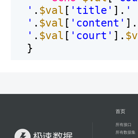
'
.
$val
[
'title'
].
' 
'
.
$val
[
'content'
].
'
.
$val
[
'court'
].
$v
}
首页
所有接口
所有数据集