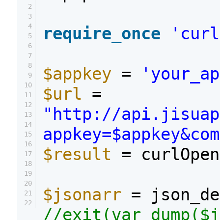
2
3
4
require_once
'curl
5
6
7
8
$appkey
=
'your_ap
9
10
$url
=
11
12
"http://api.jisuap
13
14
appkey=$appkey&co
15
16
$result
= curlOpen
17
18
19
20
$jsonarr
= json_de
21
22
//exit(var_dump($j