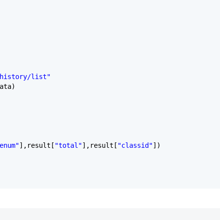
history/list"
ata)
enum"
],result[
"total"
],result[
"classid"
])