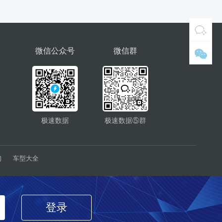
微信公众号
微信群
极速数据
极速数据⑤群
询
车型大全
登录
经营许可证：浙B2-20190875