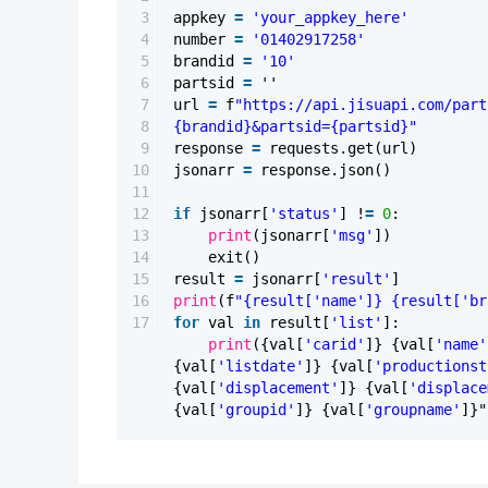
3
appkey
=
'your_appkey_here'
4
number
=
'01402917258'
5
brandid
=
'10'
6
partsid
=
''
7
url
=
f
"https://api.jisuapi.com/part
8
{brandid}&partsid={partsid}"
9
response
=
requests.get(url)
10
jsonarr
=
response.json()
11
12
if
jsonarr[
'status'
] !
=
0
:
13
print
(jsonarr[
'msg'
])
14
exit()
15
result
=
jsonarr[
'result'
]
16
print
(f
"{result['name']} {result['br
17
for
val
in
result[
'list'
]:
print
({val[
'carid'
]} {val[
'name'
{val[
'listdate'
]} {val[
'productionst
{val[
'displacement'
]} {val[
'displace
{val[
'groupid'
]} {val[
'groupname'
]}"