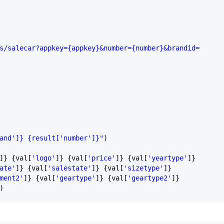
s/salecar?appkey={appkey}&number={number}&brandid=
and']} {result['number']}"
)
]} {val[
'logo'
]} {val[
'price'
]} {val[
'yeartype'
]}
ate'
]} {val[
'salestate'
]} {val[
'sizetype'
]}
ment2'
]} {val[
'geartype'
]} {val[
'geartype2'
]}
)