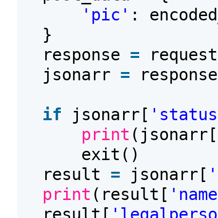
'pic'
: encoded
}
response
=
request
jsonarr
=
response
if
jsonarr[
'status
print
(jsonarr[
exit()
result
=
jsonarr[
'
print
(result[
'name
result[
'legalperso