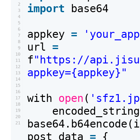
2
import
base64
3
4
5
6
appkey
=
'your_app
7
8
url
=
9
10
f
"https://api.jisu
11
12
appkey={appkey}"
13
14
15
16
with
open
(
'sfz1.jp
17
18
encoded_strin
19
20
base64.b64encode(i
21
post_data
=
{