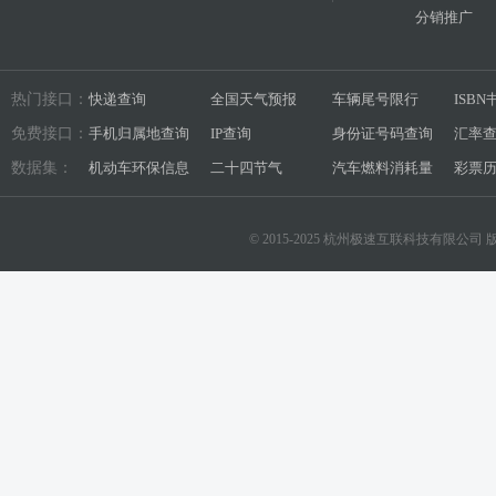
分销推广
热门接口：
快递查询
全国天气预报
车辆尾号限行
ISB
免费接口：
手机归属地查询
IP查询
身份证号码查询
汇率
数据集：
机动车环保信息
二十四节气
汽车燃料消耗量
彩票
© 2015-2025 杭州极速互联科技有限公司