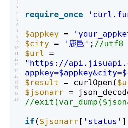
2
3
require_once
'curl.fu
4
5
6
7
$appkey
=
'your_appke
8
$city
=
'鹿邑'
;
//utf8
9
10
$url
=
11
12
"https://api.jisuapi.
13
appkey=$appkey&city=$
14
15
$result
= curlOpen(
$u
16
17
$jsonarr
= json_decod
18
19
//exit(var_dump($json
if
(
$jsonarr
[
'status'
]