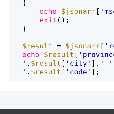
{
echo
$jsonarr
[
'ms
exit
();
}
$result
=
$jsonarr
[
'r
echo
$result
[
'provinc
'
.
$result
[
'city'
].
' '
'
.
$result
[
'code'
];