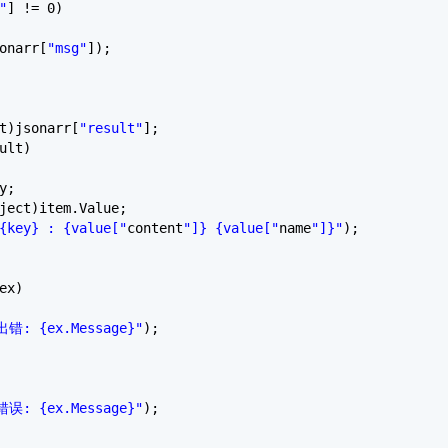
"
] != 0)
onarr[
"msg"
]);
t)jsonarr[
"result"
];
ult)
y;
ject)item.Value;
{key} : {value["
content
"]} {value["
name
"]}"
);
ex)
错: {ex.Message}"
);
误: {ex.Message}"
);