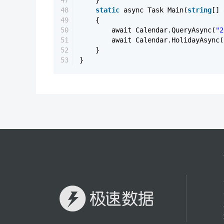
47
}
48
static
async Task Main(
string
[] 
49
{
50
await Calendar.QueryAsync(
"2
51
await Calendar.HolidayAsync
52
}
53
}