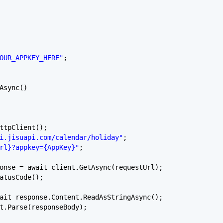
OUR_APPKEY_HERE"
;
Async()
ttpClient();
i.jisuapi.com/calendar/holiday"
;
rl}?appkey={AppKey}"
;
onse = await client.GetAsync(requestUrl);
atusCode();
ait response.Content.ReadAsStringAsync();
t.Parse(responseBody);