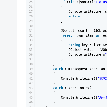
25
if
((
int
)jsonarr[
"status
26
{
27
Console.WriteLine(js
28
return
;
29
}
30
31
JObject result = (JObjec
32
foreach
(var item
in
res
33
{
34
string
key = item.Ke
35
JObject value = (JOb
36
Console.WriteLine($
"
37
}
38
}
39
catch
(HttpRequestException 
40
{
41
Console.WriteLine($
"请求出
42
}
43
catch
(Exception ex)
44
{
45
Console.WriteLine($
"发生错
46
}