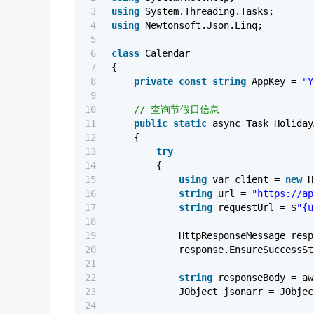
3
using
System.Threading.Tasks;
4
using
Newtonsoft.Json.Linq;
5
6
class
Calendar
7
{
8
private
const
string
AppKey =
"Y
9
10
// 查询节假日信息
11
public
static
async Task Holiday
12
{
13
try
14
{
15
using
var client =
new
H
16
string
url =
"https://ap
17
string
requestUrl = $
"{u
18
19
HttpResponseMessage resp
20
response.EnsureSuccessSt
21
22
string
responseBody = aw
23
JObject jsonarr = JObjec
24