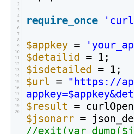
2
3
4
require_once
'curl
5
6
7
8
$appkey
=
'your_ap
9
10
$detailid
= 1;
11
12
$isdetailed
= 1;
13
14
$url
=
"https://ap
15
16
appkey=$appkey&det
17
18
$result
= curlOpen
19
20
$jsonarr
= json_de
//exit(var_dump($j