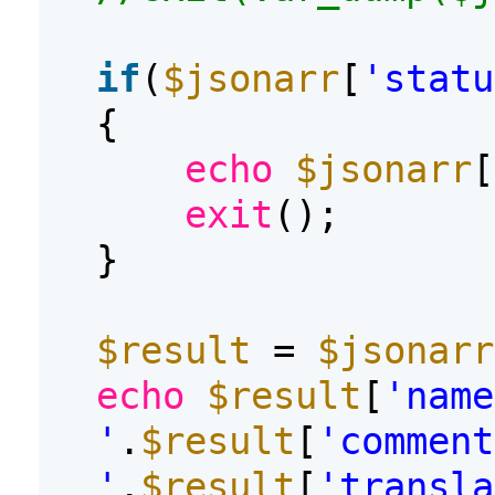
if
(
$jsonarr
[
'statu
{
echo
$jsonarr
[
exit
();
}
$result
=
$jsonarr
echo
$result
[
'name
'
.
$result
[
'comment
'
.
$result
[
'transla