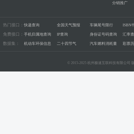
分销推广
热门接口：
快递查询
全国天气预报
车辆尾号限行
ISB
免费接口：
手机归属地查询
IP查询
身份证号码查询
汇率
数据集：
机动车环保信息
二十四节气
汽车燃料消耗量
彩票
© 2015-2025 杭州极速互联科技有限公司