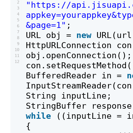
2
"https://api.jisuapi.
3
appkey=yourappkey&ty
4
5
&page=1"
;
6
7
URL obj =
new
URL(url
8
HttpURLConnection con
9
10
obj.openConnection();
11
12
con.setRequestMethod(
BufferedReader in =
n
InputStreamReader(con
String inputLine;
StringBuffer respons
while
((inputLine = 
{