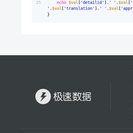
25
echo
$val
[
'detailid'
].
' '
.
$val
[
'
'
.
$val
[
'translation'
].
' '
.
$val
[
'appr
}