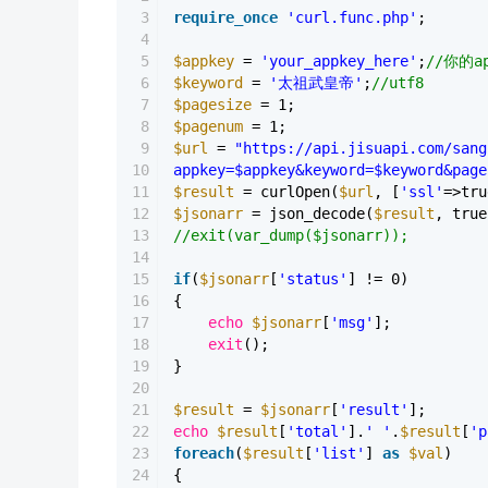
3
require_once
'curl.func.php'
;
4
5
$appkey
=
'your_appkey_here'
;
//你的ap
6
$keyword
=
'太祖武皇帝'
;
//utf8
7
$pagesize
= 1;
8
$pagenum
= 1;
9
$url
=
"https://api.jisuapi.com/sang
10
appkey=$appkey&keyword=$keyword&page
11
$result
= curlOpen(
$url
, [
'ssl'
=>tru
12
$jsonarr
= json_decode(
$result
, true
13
//exit(var_dump($jsonarr));
14
15
if
(
$jsonarr
[
'status'
] != 0)
16
{
17
echo
$jsonarr
[
'msg'
];
18
exit
();
19
}
20
21
$result
=
$jsonarr
[
'result'
];
22
echo
$result
[
'total'
].
' '
.
$result
[
'p
23
foreach
(
$result
[
'list'
]
as
$val
)
24
{