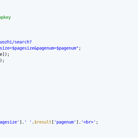
pkey
uozhi/search?
size=$pagesize&pagenum=$pagenum"
;
e]);
);
agesize'
].
' '
.
$result
[
'pagenum'
].
'<br>'
;