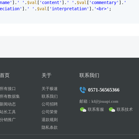
name'
].
' '
.
$val
[
'content'
].
' '
.
$val
[
'commentary'
].
'
eciation'
].
' '
.
$val
[
'interpretation'
].
'<br>'
;
首页
关于
联系我们
所有接口
关于极速
0571-56565366
所有数据集
联系我们
邮箱：kf@jisuapi.com
新闻动态
公司招聘
联系客服
联系技术
站长工具
公司荣誉
分销推广
退款规则
隐私条款