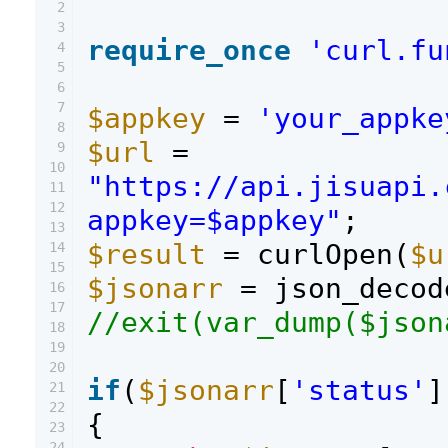
2
3
require_once
'curl.fu
4
5
6
7
$appkey
=
'your_appke
8
$url
=
9
10
"https://api.jisuapi.
11
12
appkey=$appkey"
;
13
$result
= curlOpen(
$u
14
15
$jsonarr
= json_decod
16
17
//exit(var_dump($json
18
19
20
if
(
$jsonarr
[
'status'
]
21
22
{
23
24