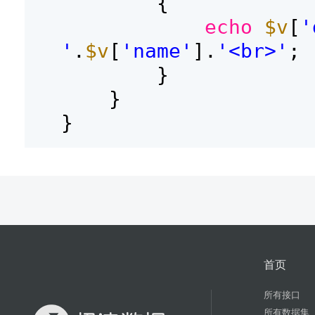
{
echo
$v
[
'
'
.
$v
[
'name'
].
'<br>'
;
}
}
}
首页
所有接口
所有数据集