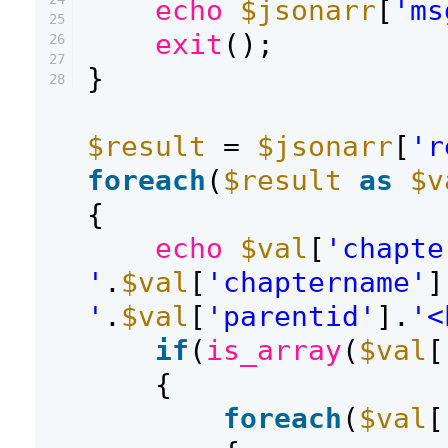
echo
$jsonarr
[
'ms
25
exit
();
26
27
}
28
$result
=
$jsonarr
[
'r
foreach
(
$result
as
$v
{
echo
$val
[
'chapte
'
.
$val
[
'chaptername'
]
'
.
$val
[
'parentid'
].
'<
if
(
is_array
(
$val
[
{
foreach
(
$val
[