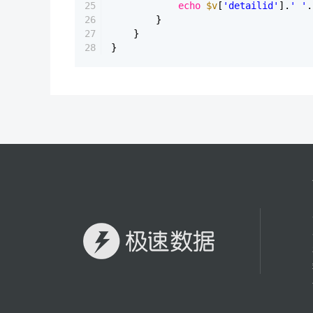
25
echo
$v
[
'detailid'
].
' '
.
26
}
27
}
28
}