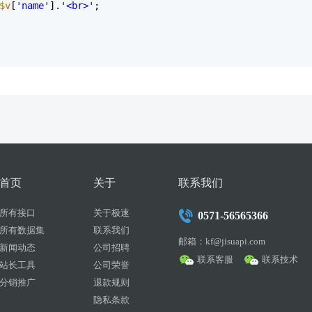
$v
[
'name'
].
'<br>'
;
首页
关于
联系我们
所有接口
关于极速
0571-56565366
所有数据集
联系我们
邮箱：kf@jisuapi.com
新闻动态
公司招聘
联系客服
联系技术
站长工具
公司荣誉
分销推广
退款规则
隐私条款