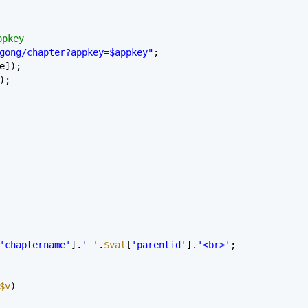
pkey
gong/chapter?appkey=$appkey"
;
e]);
);
'chaptername'
].
' '
.
$val
[
'parentid'
].
'<br>'
;
$v
)