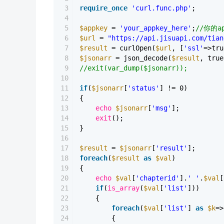
3
require_once
'curl.func.php'
;
4
5
$appkey
=
'your_appkey_here'
;
//你的ap
6
$url
=
"https://api.jisuapi.com/tian
7
$result
= curlOpen(
$url
, [
'ssl'
=>tru
8
$jsonarr
= json_decode(
$result
, true
9
//exit(var_dump($jsonarr));
10
11
if
(
$jsonarr
[
'status'
] != 0)
12
{
13
echo
$jsonarr
[
'msg'
];
14
exit
();
15
}
16
17
$result
=
$jsonarr
[
'result'
];
18
foreach
(
$result
as
$val
)
19
{
20
echo
$val
[
'chapterid'
].
' '
.
$val
[
21
if
(
is_array
(
$val
[
'list'
]))
22
{
23
foreach
(
$val
[
'list'
]
as
$k
=>
24
{