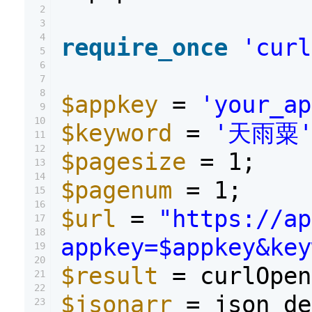
2
3
4
require_once
'curl
5
6
7
8
$appkey
=
'your_ap
9
10
$keyword
=
'天雨粟
11
12
$pagesize
= 1;
13
14
$pagenum
= 1;
15
16
$url
=
"https://ap
17
18
appkey=$appkey&key
19
20
$result
= curlOpen
21
22
$jsonarr
= json_de
23