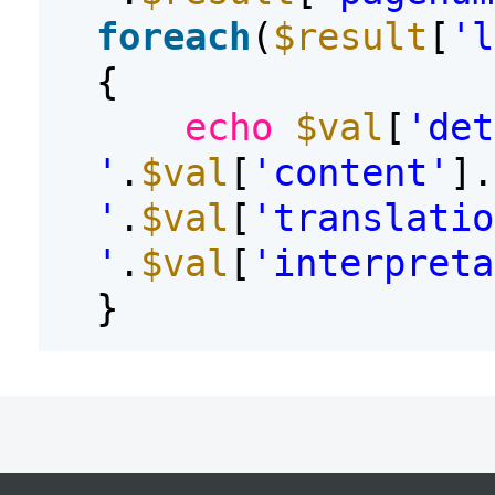
foreach
(
$result
[
'l
{
echo
$val
[
'det
'
.
$val
[
'content'
].
'
.
$val
[
'translatio
'
.
$val
[
'interpreta
}