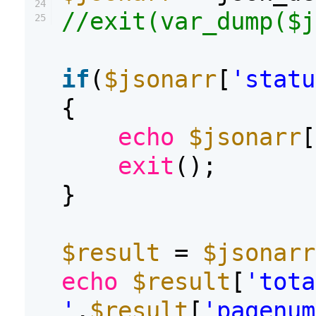
24
//exit(var_dump($j
25
if
(
$jsonarr
[
'statu
{
echo
$jsonarr
[
exit
();
}
$result
=
$jsonarr
echo
$result
[
'tota
'
.
$result
[
'pagenum