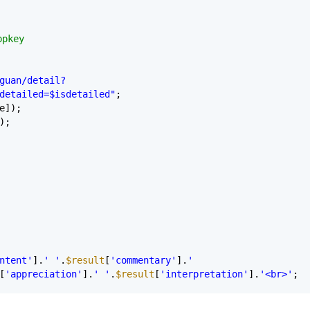
pkey
guan/detail?
detailed=$isdetailed"
;
e]);
);
ntent'
].
' '
.
$result
[
'commentary'
].
'
[
'appreciation'
].
' '
.
$result
[
'interpretation'
].
'<br>'
;