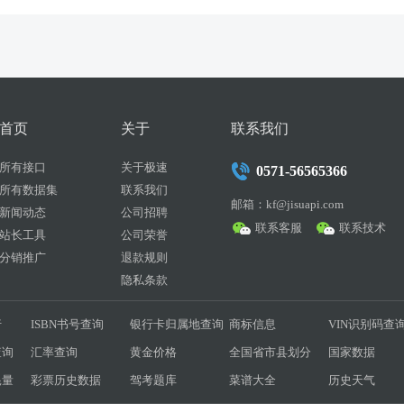
首页
关于
联系我们
所有接口
关于极速
0571-56565366
所有数据集
联系我们
邮箱：kf@jisuapi.com
新闻动态
公司招聘
联系客服
联系技术
站长工具
公司荣誉
分销推广
退款规则
隐私条款
行
ISBN书号查询
银行卡归属地查询
商标信息
VIN识别码查
查询
汇率查询
黄金价格
全国省市县划分
国家数据
耗量
彩票历史数据
驾考题库
菜谱大全
历史天气