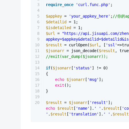
3
require_once
'curl.func.php'
;
4
5
$appkey
=
'your_appkey_here'
;
//你的ap
6
$detailid
= 1;
7
$isdetailed
= 1;
8
$url
=
"https://api.jisuapi.com/zhen
9
appkey=$appkey&detailid=$detailid&is
10
$result
= curlOpen(
$url
, [
'ssl'
=>tru
11
$jsonarr
= json_decode(
$result
, true
12
//exit(var_dump($jsonarr));
13
14
if
(
$jsonarr
[
'status'
] != 0)
15
{
16
echo
$jsonarr
[
'msg'
];
17
exit
();
18
}
19
20
$result
=
$jsonarr
[
'result'
];
echo
$result
[
'name'
].
' '
.
$result
[
'co
'
.
$result
[
'translation'
].
' '
.
$result