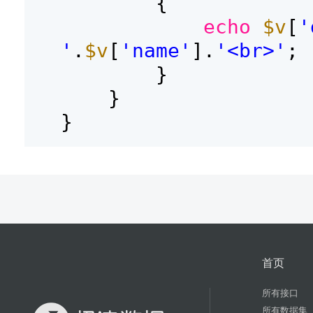
{
echo
$v
[
'
'
.
$v
[
'name'
].
'<br>'
;
}
}
}
首页
所有接口
所有数据集