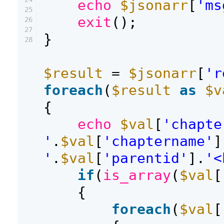
echo
$jsonarr
[
'ms
25
exit
();
26
27
}
28
$result
=
$jsonarr
[
'r
foreach
(
$result
as
$v
{
echo
$val
[
'chapte
'
.
$val
[
'chaptername'
]
'
.
$val
[
'parentid'
].
'<
if
(
is_array
(
$val
[
{
foreach
(
$val
[