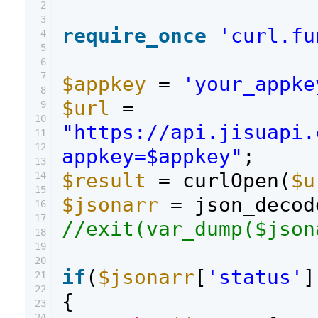
2
3
require_once
'curl.fu
4
5
6
7
$appkey
=
'your_appke
8
$url
=
9
10
"https://api.jisuapi.
11
12
appkey=$appkey"
;
13
$result
= curlOpen(
$u
14
15
$jsonarr
= json_decod
16
17
//exit(var_dump($json
18
19
20
if
(
$jsonarr
[
'status'
]
21
22
{
23
24