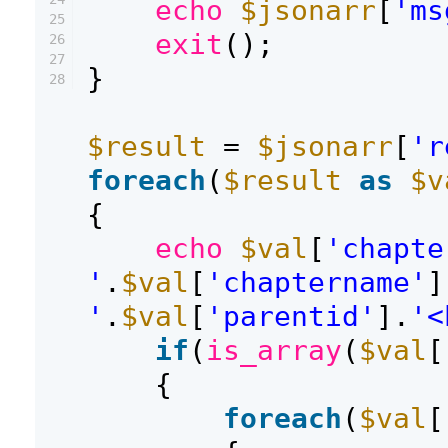
echo
$jsonarr
[
'ms
25
exit
();
26
27
}
28
$result
=
$jsonarr
[
'r
foreach
(
$result
as
$v
{
echo
$val
[
'chapte
'
.
$val
[
'chaptername'
]
'
.
$val
[
'parentid'
].
'<
if
(
is_array
(
$val
[
{
foreach
(
$val
[