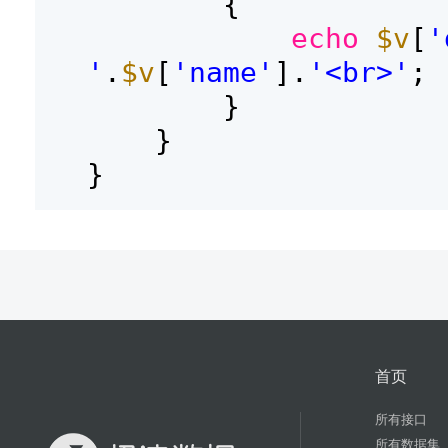
{
echo
$v
[
'
'
.
$v
[
'name'
].
'<br>'
;
}
}
}
首页
所有接口
所有数据集