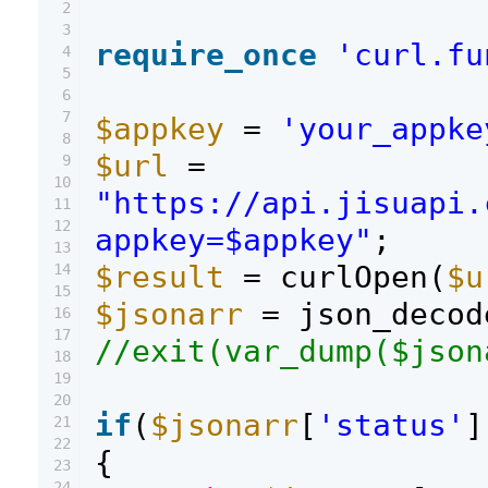
2
3
require_once
'curl.fu
4
5
6
7
$appkey
=
'your_appke
8
$url
=
9
10
"https://api.jisuapi.
11
12
appkey=$appkey"
;
13
$result
= curlOpen(
$u
14
15
$jsonarr
= json_decod
16
17
//exit(var_dump($json
18
19
20
if
(
$jsonarr
[
'status'
]
21
22
{
23
24