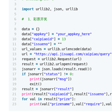
3
4
import
urllib2, json, urllib
5
6
# 1、彩票开奖
7
8
data
=
{}
9
data[
"appkey"
]
=
"your_appkey_here"
10
data[
"caipiaoid"
]
=
13
11
data[
"issueno"
]
=
""
12
url_values
=
urllib.urlencode(data)
13
url
=
"https://api.jisuapi.com/caipiao/query"
14
request
=
urllib2.Request(url)
15
result
=
urllib2.urlopen(request)
16
jsonarr
=
json.loads(result.read())
17
if
jsonarr[
"status"
] !
=
0
:
18
print
(jsonarr[
"msg"
])
19
exit()
20
result
=
jsonarr[
"result"
]
21
print
(result[
"caipiaoid"
],result[
"issueno"
],r
22
for
val
in
result[
"prize"
]:
23
print
(val[
"prizename"
],val[
"require"
],val