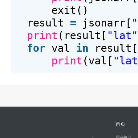
exit()
result
=
jsonarr[
"
print
(result[
"lat"
for
val
in
result[
print
(val[
"lat
首页
所有接口