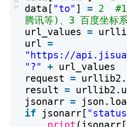
24
data[
"to"
]
=
2
#
25
腾讯等)、3 百度坐标
url_values
=
urlli
url
=
"https://api.jisua
"?"
+
url_values
request
=
urllib2.
result
=
urllib2.u
jsonarr
=
json.loa
if
jsonarr[
"status
print
(jsonarr[