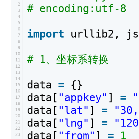
2
# encoding:utf-8
3
4
5
6
import
urllib2, js
7
8
9
10
# 1、坐标系转换
11
12
13
14
data
=
{}
15
16
data[
"appkey"
]
=
"
17
18
data[
"lat"
]
=
"30,
19
20
data[
"lng"
]
=
"120
21
22
data[
"from"
]
=
1
23