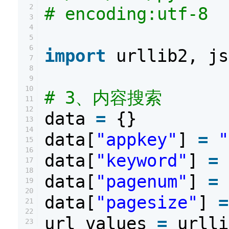
2
# encoding:utf-8
3
4
5
6
import
urllib2, js
7
8
9
10
# 3、内容搜索
11
12
data
=
{}
13
14
data[
"appkey"
]
=
"
15
16
data[
"keyword"
]
=
17
18
data[
"pagenum"
]
=
19
20
data[
"pagesize"
]
=
21
22
url_values
=
urlli
23