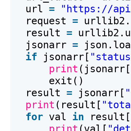
url
=
"https://api
request
=
urllib2.
result
=
urllib2.u
jsonarr
=
json.loa
if
jsonarr[
"status
print
(jsonarr[
exit()
result
=
jsonarr[
"
print
(result[
"tota
for
val
in
result[
print
(val[
"det