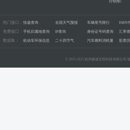
分销推广
热门接口：
快递查询
全国天气预报
车辆尾号限行
ISB
免费接口：
手机归属地查询
IP查询
身份证号码查询
汇率
数据集：
机动车环保信息
二十四节气
汽车燃料消耗量
彩票
© 2015-2025 杭州极速互联科技有限公司