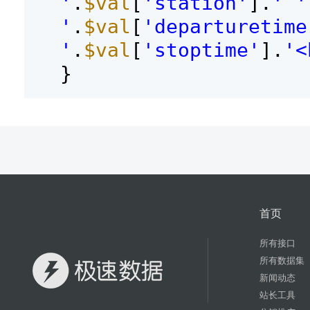
'
.
$val
[
'station'
].
' '
'
.
$val
[
'departuretime
'
.
$val
[
'stoptime'
].
'<
}
首页
所有接口
所有数据集
新闻动态
站长工具