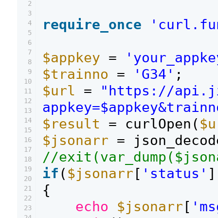
2
3
require_once
'curl.fu
4
5
6
7
$appkey
=
'your_appke
8
$trainno
=
'G34'
;
9
10
$url
=
"https://api.j
11
12
appkey=$appkey&trainn
13
$result
= curlOpen(
$u
14
15
$jsonarr
= json_decod
16
17
//exit(var_dump($json
18
19
if
(
$jsonarr
[
'status'
]
20
{
21
22
echo
$jsonarr
[
'ms
23
24