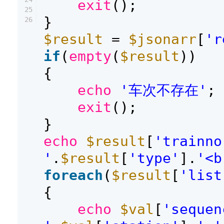
exit
();
25
}
26
$result
=
$jsonarr
[
'r
if
(
empty
(
$result
))
{
echo
'车次不存在'
;
exit
();
}
echo
$result
[
'trainno
'
.
$result
[
'type'
].
'<b
foreach
(
$result
[
'list
{
echo
$val
[
'sequen