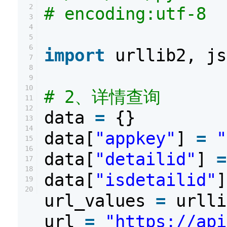
2
# encoding:utf-8
3
4
5
6
import
urllib2, js
7
8
9
10
# 2、详情查询
11
12
data
=
{}
13
14
data[
"appkey"
]
=
"
15
16
data[
"detailid"
]
=
17
18
data[
"isdetailid"
19
20
url_values
=
urlli
url
=
"https://api