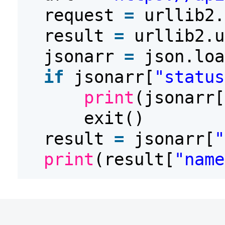
request
=
urllib2.
result
=
urllib2.u
jsonarr
=
json.loa
if
jsonarr[
"status
print
(jsonarr[
exit()
result
=
jsonarr[
"
print
(result[
"name