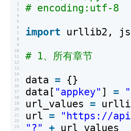
2
# encoding:utf-8
3
4
5
6
import
urllib2, js
7
8
9
10
# 1、所有章节
11
12
13
14
data
=
{}
15
16
data[
"appkey"
]
=
"
17
18
url_values
=
urlli
19
20
url
=
"https://api
21
22
"?"
+
url_values
23