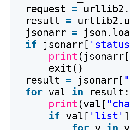
request
=
urllib2.
result
=
urllib2.u
jsonarr
=
json.loa
if
jsonarr[
"status
print
(jsonarr[
exit()
result
=
jsonarr[
"
for
val
in
result:
print
(val[
"cha
if
val[
"list"
]
for
v
in
v