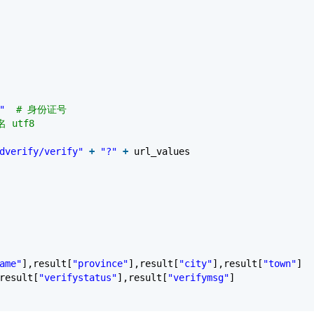
"
# 身份证号
 utf8
dverify/verify"
+
"?"
+
url_values
ame"
],result[
"province"
],result[
"city"
],result[
"town"
]
result[
"verifystatus"
],result[
"verifymsg"
]