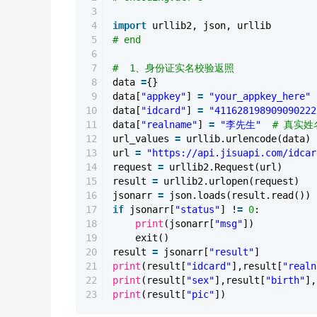
3
4
import
urllib2, json, urllib
5
# end
6
7
# 1、身份证实名校验返照
8
data
=
{}
9
data[
"appkey"
]
=
"your_appkey_here"
10
data[
"idcard"
]
=
"411628198909090222
11
data[
"realname"
]
=
"李先生"
# 真实姓名
12
url_values
=
urllib.urlencode(data)
13
url
=
"https://api.jisuapi.com/idcar
14
request
=
urllib2.Request(url)
15
result
=
urllib2.urlopen(request)
16
jsonarr
=
json.loads(result.read())
17
if
jsonarr[
"status"
] !
=
0
:
18
print
(jsonarr[
"msg"
])
19
exit()
20
result
=
jsonarr[
"result"
]
21
print
(result[
"idcard"
],result[
"realn
22
print
(result[
"sex"
],result[
"birth"
],
23
print
(result[
"pic"
])