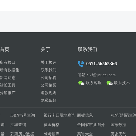
首页
关于
联系我们
所有接口
关于极速
0571-56565366
所有数据集
联系我们
邮箱：kf@jisuapi.com
新闻动态
公司招聘
联系客服
联系技术
站长工具
公司荣誉
分销推广
退款规则
隐私条款
行
ISBN书号查询
银行卡归属地查询
商标信息
VIN识别码查
查询
汇率查询
黄金价格
全国省市县划分
国家数据
耗量
彩票历史数据
驾考题库
菜谱大全
历史天气