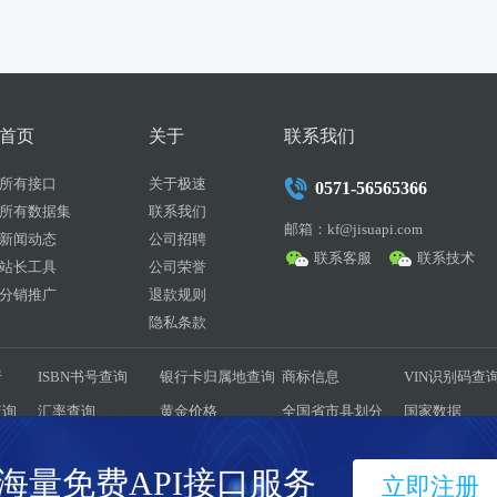
首页
关于
联系我们
所有接口
关于极速
0571-56565366
所有数据集
联系我们
邮箱：kf@jisuapi.com
新闻动态
公司招聘
联系客服
联系技术
站长工具
公司荣誉
分销推广
退款规则
隐私条款
行
ISBN书号查询
银行卡归属地查询
商标信息
VIN识别码查
查询
汇率查询
黄金价格
全国省市县划分
国家数据
耗量
彩票历史数据
驾考题库
菜谱大全
历史天气
海量免费API接口服务
立即注册