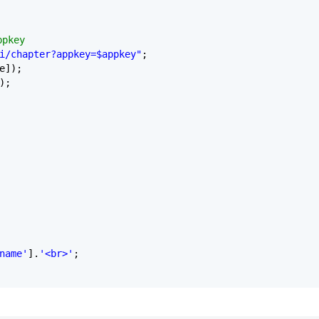
pkey
i/chapter?appkey=$appkey"
;
e]);
);
name'
].
'<br>'
;