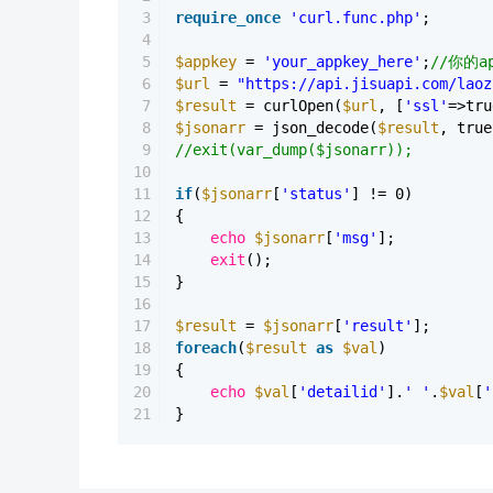
3
require_once
'curl.func.php'
;
4
5
$appkey
=
'your_appkey_here'
;
//你的ap
6
$url
=
"https://api.jisuapi.com/laoz
7
$result
= curlOpen(
$url
, [
'ssl'
=>tru
8
$jsonarr
= json_decode(
$result
, true
9
//exit(var_dump($jsonarr));
10
11
if
(
$jsonarr
[
'status'
] != 0)
12
{
13
echo
$jsonarr
[
'msg'
];
14
exit
();
15
}
16
17
$result
=
$jsonarr
[
'result'
];
18
foreach
(
$result
as
$val
)
19
{
20
echo
$val
[
'detailid'
].
' '
.
$val
[
'
21
}