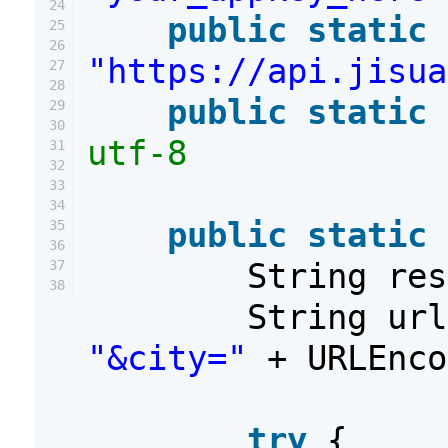
24
public
static
25
26
"https://api.jisua
27
28
public
static
29
30
utf-8
31
32
33
34
public
static
35
36
String re
37
38
String ur
"&city="
+ URLEnc
try
{