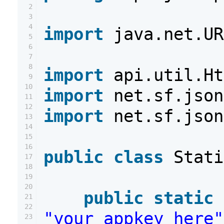
2
3
4
import
java.net.UR
5
6
7
8
import
api.util.Ht
9
10
import
net.sf.json
11
12
import
net.sf.json
13
14
15
16
public
class
Stati
17
18
19
20
public
static
21
22
"your_appkey_here"
23