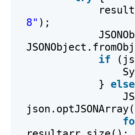
resul
8"
);
JSONOb
JSONObject.fromObj
if
(js
Sy
}
else
JS
json.optJSONArray(
fo
resultarr.size(); 