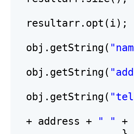
resultarr.opt(i);
obj.getString(
"nam
obj.getString(
"add
obj.getString(
"tel
+ address +
" "
+ 
}