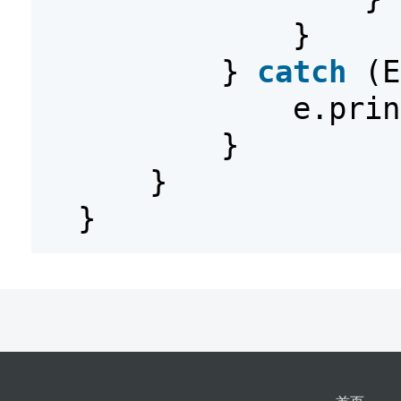
}
}
catch
(E
e.prin
}
}
}