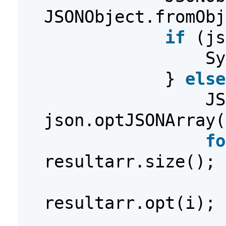
JSONObject.fromObj
if
(js
Sy
}
else
JS
json.optJSONArray(
fo
resultarr.size(); 
resultarr.opt(i);