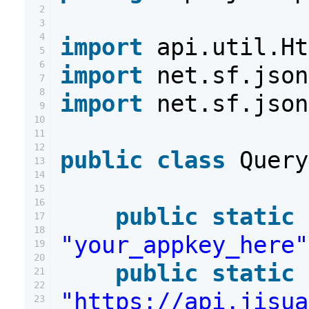
2
3
4
import
api.util.Ht
5
6
import
net.sf.json
7
8
import
net.sf.json
9
10
11
12
public
class
Query
13
14
15
16
public
static
17
18
"your_appkey_here"
19
20
public
static
21
22
"https://api.jisua
23