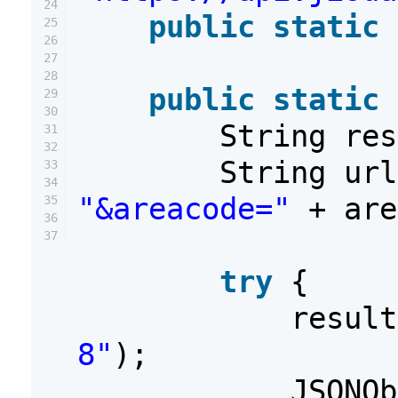
24
public
static
25
26
27
28
public
static
29
30
String re
31
32
String ur
33
34
"&areacode="
+ are
35
36
37
try
{
resul
8"
);
JSONOb