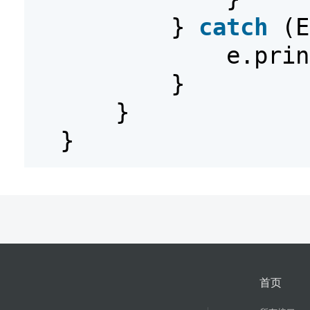
}
catch
(E
e.prin
}
}
}
首页