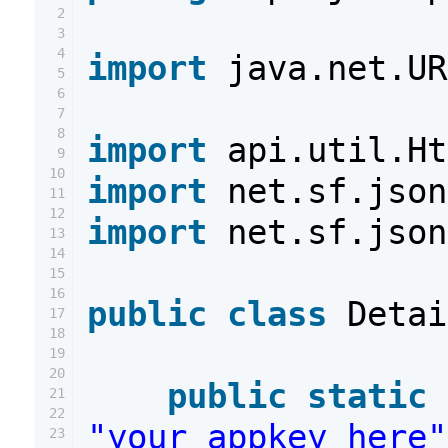
2
3
4
import
java.net.UR
5
6
7
8
import
api.util.Ht
9
10
import
net.sf.json
11
12
import
net.sf.json
13
14
15
16
public
class
Detai
17
18
19
20
public
static
21
22
"your_appkey_here"
23