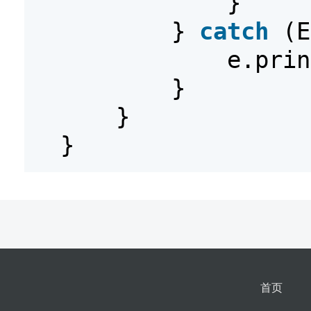
}
}
catch
(E
e.prin
}
}
}
首页