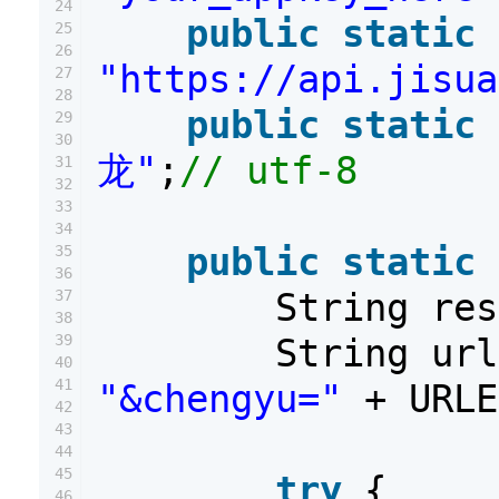
24
public
static
25
26
"https://api.jisua
27
28
public
static
29
30
龙"
;
// utf-8
31
32
33
34
public
static
35
36
String re
37
38
39
String ur
40
41
"&chengyu="
+ URLE
42
43
44
45
try
{
46