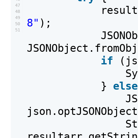
47
resul
48
49
8"
);
50
51
JSONOb
JSONObject.fromObj
if
(js
Sy
}
else
JS
json.optJSONObject
St
resultarr.getStrin