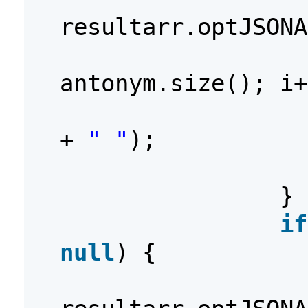
resultarr.optJSONA
antonym.size(); i+
+
" "
);
}
if
null
) {