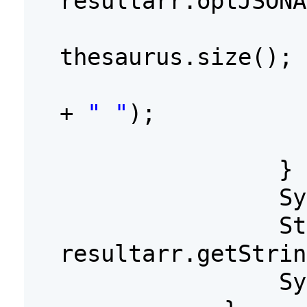
resultarr.optJSONA
thesaurus.size(); 
+
" "
);
}
Sy
St
resultarr.getStrin
Sy