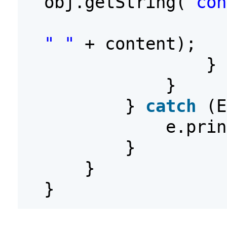
obj.getString(
"con
" "
+ content);
}
}
}
catch
(E
e.prin
}
}
}