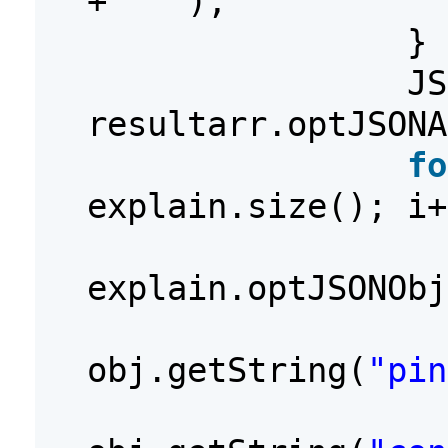
+
" "
);
}
JS
resultarr.optJSONA
fo
explain.size(); i+
explain.optJSONObj
obj.getString(
"pin