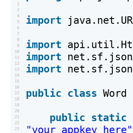
2
3
4
import
java.net.UR
5
6
7
8
import
api.util.Ht
9
10
import
net.sf.json
11
12
import
net.sf.json
13
14
15
16
public
class
Word 
17
18
19
20
public
static
21
22
"your_appkey_here"
23