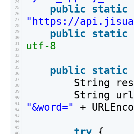
24
public
static
25
26
"https://api.jisua
27
28
public
static
29
30
utf-8
31
32
33
34
public
static
35
36
String re
37
38
39
String ur
40
41
"&word="
+ URLEnc
42
43
44
45
try
{
46