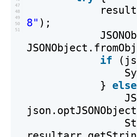
47
resul
48
49
8"
);
50
51
JSONOb
JSONObject.fromObj
if
(js
Sy
}
else
JS
json.optJSONObject
St
resultarr.getStrin