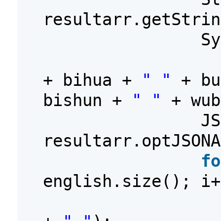
resultarr.getStrin
Sy
+ bihua +
" "
+ b
bishun +
" "
+ wub
JS
resultarr.optJSONA
fo
english.size(); i+