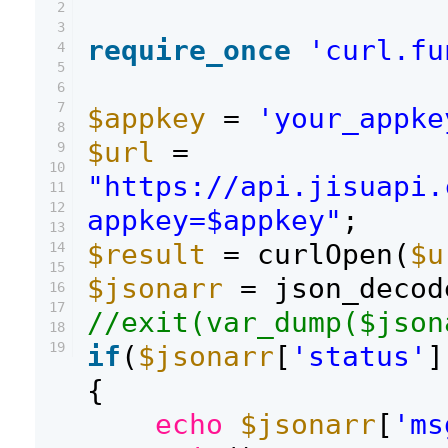
2
3
require_once
'curl.fu
4
5
6
7
$appkey
=
'your_appke
8
$url
=
9
10
"https://api.jisuapi.
11
12
appkey=$appkey"
;
13
$result
= curlOpen(
$u
14
15
$jsonarr
= json_decod
16
17
//exit(var_dump($json
18
19
if
(
$jsonarr
[
'status'
]
{
echo
$jsonarr
[
'ms