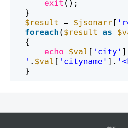
exit
();
}
$result
=
$jsonarr
[
'r
foreach
(
$result
as
$v
{
echo
$val
[
'city'
]
'
.
$val
[
'cityname'
].
'<
}