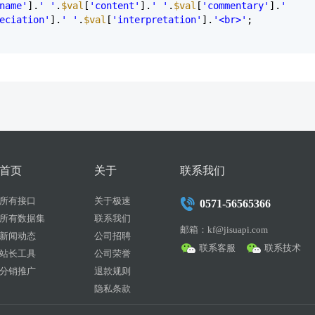
name'
].
' '
.
$val
[
'content'
].
' '
.
$val
[
'commentary'
].
'
eciation'
].
' '
.
$val
[
'interpretation'
].
'<br>'
;
首页
关于
联系我们
所有接口
关于极速
0571-56565366
所有数据集
联系我们
邮箱：kf@jisuapi.com
新闻动态
公司招聘
联系客服
联系技术
站长工具
公司荣誉
分销推广
退款规则
隐私条款