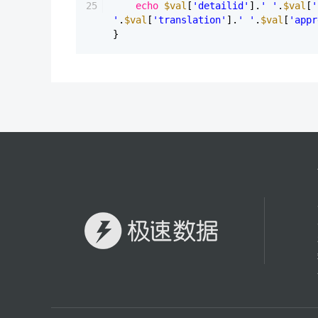
25
echo
$val
[
'detailid'
].
' '
.
$val
[
'
'
.
$val
[
'translation'
].
' '
.
$val
[
'appr
}