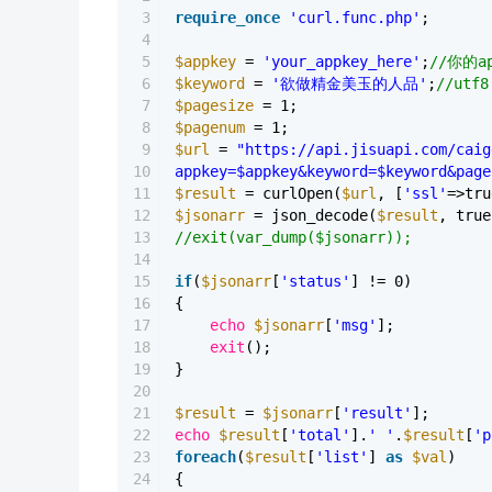
3
require_once
'curl.func.php'
;
4
5
$appkey
=
'your_appkey_here'
;
//你的ap
6
$keyword
=
'欲做精金美玉的人品'
;
//utf8
7
$pagesize
= 1;
8
$pagenum
= 1;
9
$url
=
"https://api.jisuapi.com/caig
10
appkey=$appkey&keyword=$keyword&page
11
$result
= curlOpen(
$url
, [
'ssl'
=>tru
12
$jsonarr
= json_decode(
$result
, true
13
//exit(var_dump($jsonarr));
14
15
if
(
$jsonarr
[
'status'
] != 0)
16
{
17
echo
$jsonarr
[
'msg'
];
18
exit
();
19
}
20
21
$result
=
$jsonarr
[
'result'
];
22
echo
$result
[
'total'
].
' '
.
$result
[
'p
23
foreach
(
$result
[
'list'
]
as
$val
)
24
{