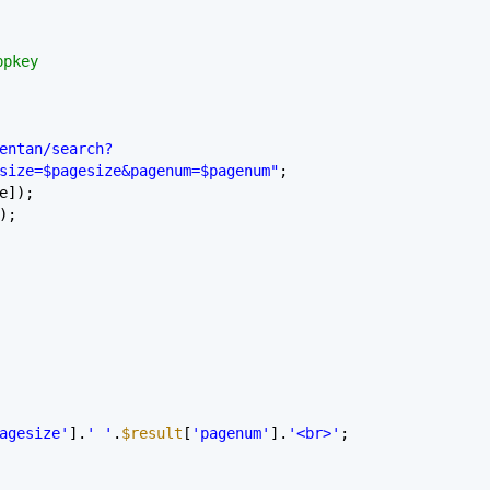
pkey
entan/search?
size=$pagesize&pagenum=$pagenum"
;
e]);
);
agesize'
].
' '
.
$result
[
'pagenum'
].
'<br>'
;