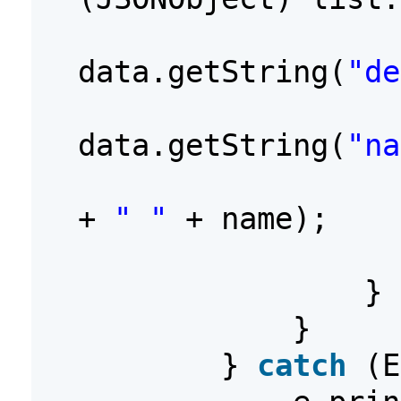
data.getString(
"de
data.getString(
"na
+
" "
+ name);
}
}
}
catch
(E