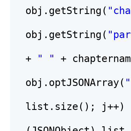
obj.getString(
"cha
obj.getString(
"par
+
" "
+ chapterna
obj.optJSONArray(
"
list.size(); j++) 
(JSONObject) list.