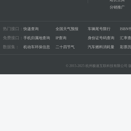
分销推广
热门接口：
快递查询
全国天气预报
车辆尾号限行
ISB
免费接口：
手机归属地查询
IP查询
身份证号码查询
汇率
数据集：
机动车环保信息
二十四节气
汽车燃料消耗量
彩票
© 2015-2025 杭州极速互联科技有限公司