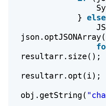
Sy
}
else
JS
json.optJSONArray(
fo
resultarr.size(); 
resultarr.opt(i);
obj.getString(
"cha