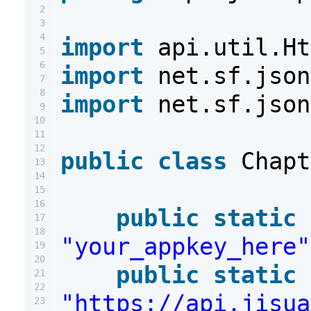
2
3
4
import
api.util.Ht
5
6
import
net.sf.json
7
8
import
net.sf.json
9
10
11
12
public
class
Chapt
13
14
15
16
public
static
17
18
"your_appkey_here"
19
20
public
static
21
22
"https://api.jisua
23