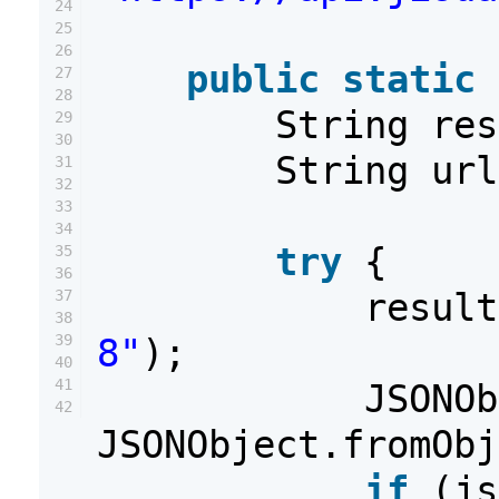
24
25
26
public
static
27
28
String re
29
30
String ur
31
32
33
34
try
{
35
36
resul
37
38
39
8"
);
40
41
JSONOb
42
JSONObject.fromObj
if
(js