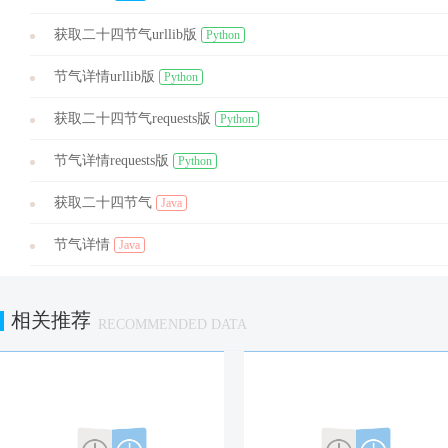
获取二十四节气urllib版
Python
节气详情urllib版
Python
获取二十四节气requests版
Python
节气详情requests版
Python
获取二十四节气
Java
节气详情
Java
相关推荐
RECOMMENDED DATA