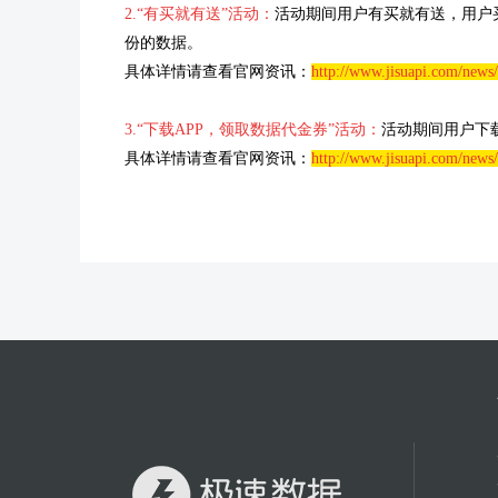
2.“有买就有送”活动：
活动期间用户有买就有送，用户
份的数据。
具体详情请查看官网资讯：
http://www.jisuapi.com/news/
3.“下载APP，领取数据代金券”活动：
活动期间用户下
具体详情请查看官网资讯：
http://www.jisuapi.com/news/