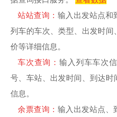
站站查询：
输入出发站点和
列车的车次、类型、出发时间
价等详细信息。
车次查询：
输入列车车次
号、车站、出发时间、到达时
信息。
余票查询：
输入出发站点、