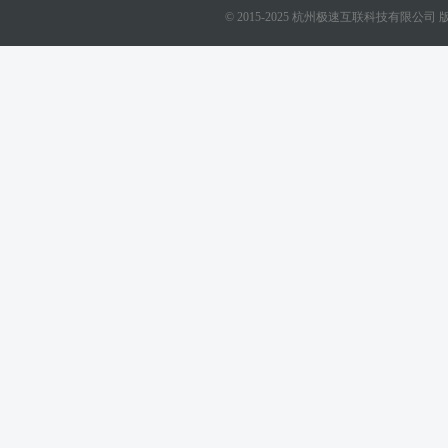
© 2015-2025 杭州极速互联科技有限公司